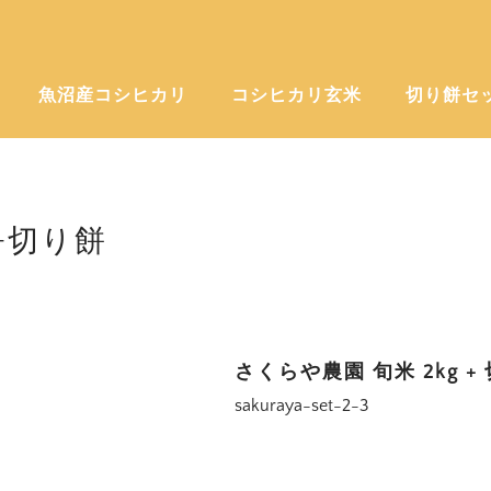
魚沼産コシヒカリ
コシヒカリ玄米
切り餅セ
+切り餅
さくらや農園 旬米 2kg +
sakuraya-set-2-3