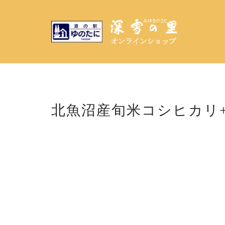
北魚沼産旬米コシヒカリ