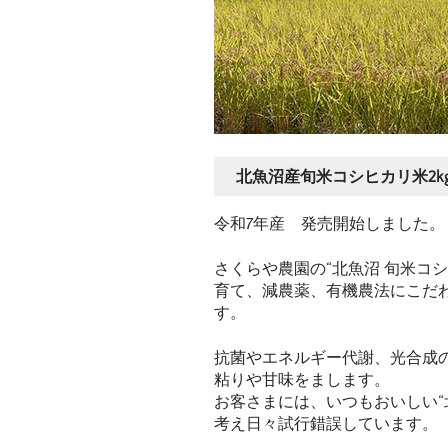
北魚沼産旬米コシヒカリ米2k
令和7年産 発売開始しました。
さくらや農園の“北魚沼 旬米コ
育て、減農薬、有機農法にこだ
す。
抗菌やエネルギー代謝、光合成
粘りや甘味をまします。
お客さまには、いつもおいしい“
考え日々試行錯誤しています。