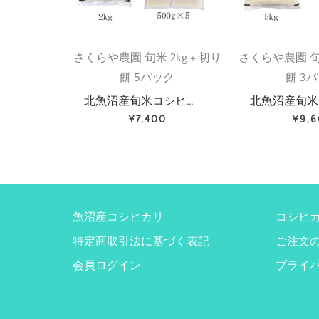
さくらや農園 旬米 2kg + 切り
さくらや農園 旬米
餅 5パック
餅 3
北魚沼産旬米コシヒ…
北魚沼産旬米
¥7,400
¥9,
魚沼産コシヒカリ
コシヒ
特定商取引法に基づく表記
ご注文
会員ログイン
プライ